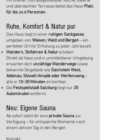
mit offener, voll ausgestatteter Küche, Galerie
und überdachter Terrasse bietet das Haus
Platz
für bis zu 6 Personen.
Ruhe, Komfort & Natur pur
Das Haus liegt in einer
ruhigen Sackgasse
,
umgeben von
Wiesen, Wald und Bergen
– ein
perfekter Ort für Erholung zu jeder Jahreszeit.
Wandern, Skifahren & Natur
erleben:
Direkt ab Haus und in unmittelbarer Umgebung
erwarten dich
unzählige Wanderwege
sowie
bekannte Skigebiete wie
Dachstein West,
Abtenau, Skiwelt Amadé oder Werfenweng
–
alle in
10–30 Minuten
erreichbar.
Die
Festspielstadt Salzburg
liegt nur
25
Autominuten
entfernt.
Neu: Eigene Sauna
Ab sofort steht dir eine
private Sauna
zur
Verfügung – für entspannte Momente nach
einem aktiven Tag in den Bergen.
Kontakt